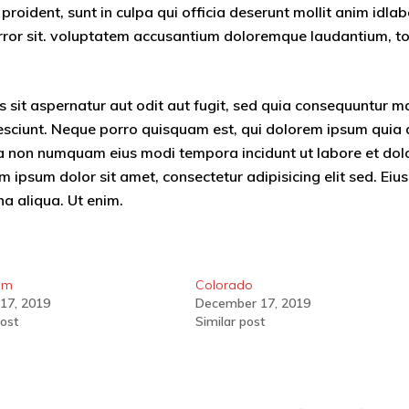
 proident, sunt in culpa qui officia deserunt mollit anim idla
 error sit. voluptatem accusantium doloremque laudantium, 
sit aspernatur aut odit aut fugit, sed quia consequuntur m
esciunt. Neque porro quisquam est, qui dolorem ipsum quia 
quia non numquam eius modi tempora incidunt ut labore et dol
psum dolor sit amet, consectetur adipisicing elit sed. Ei
na aliqua. Ut enim.
lm
Colorado
17, 2019
December 17, 2019
post
Similar post