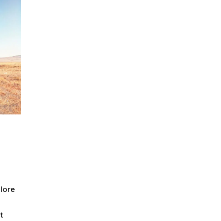
olore
t