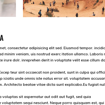
EA
et, consectetur adipisicing elit sed. Eiusmod tempor. incidi
d minim veniam, uis nostrud exerc itation ullamco. Laboris ni
rure dolr. inreprehen derit in voluptate velit esse cillum do
 Excep teur sint occaecat non proident, sunt in culpa qui offic
p iciatis unde omnis iste natus error sit. voluptatem accusa
Architecto beatae vitae dicta sunt explicabo.Eu fugiat nul
oluptas sit aspernatur aut odit aut fugit, sed quia
e voluptatem sequi nesciunt. Neque porro quisquam est, qui