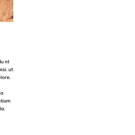
du nt
si. ut
lore.
ia
ntium
la.