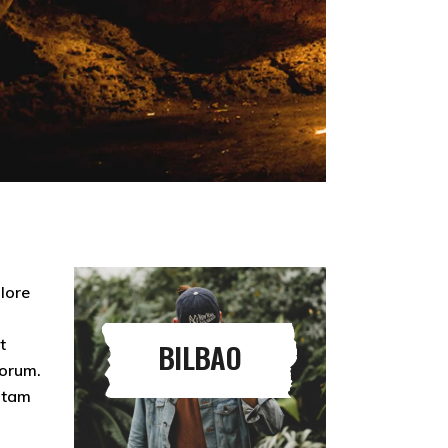
olore
t
BILBAO
borum.
totam