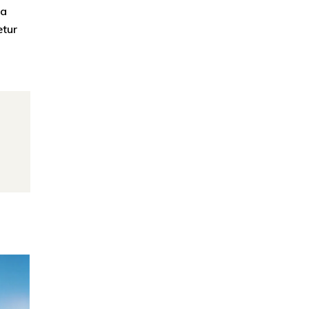
ra
etur