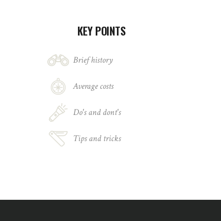
KEY POINTS
Brief history
Average costs
Do's and dont's
Tips and tricks